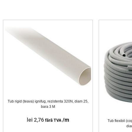
Tub rigid (teava) ignifug, rezistenta 320N, diam 25,
bara 3 M
lei
2,76
/m
fără TVA
Tub flexibil (c
dia