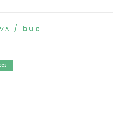
/ buc
TVA
COȘ