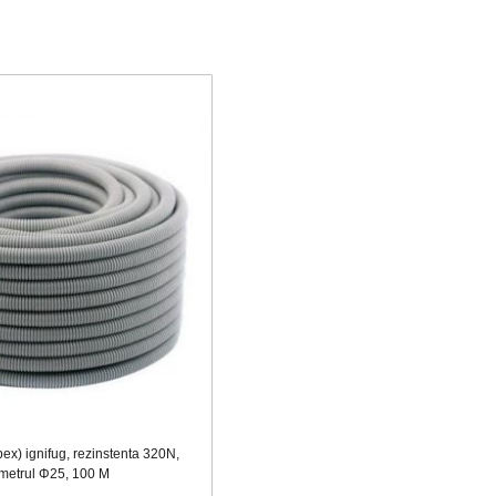
opex) ignifug, rezinstenta 320N,
metrul Φ25, 100 M