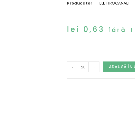
Producator
ELETTROCANALI
lei
0,63
fără 
-
+
ADAUGĂ ÎN 