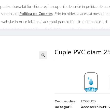
 pentru buna lui functionare, in scopurile descrise in politica de co
Intra in cont
m sa consulti
Politica de Cookies
. Prin inchiderea acestui mesaj de n
n website in orice fel, iti dai acceptul pentru folosirea de cookie-uri.
METODE DE PLATA
LIVRARE
RETUR
TERMENI SI
Cuple PVC diam 25
Cod produs
ECGSU25
Categorii
Accesorii tuburi P