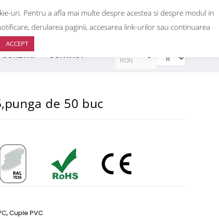
okie-uri. Pentru a afla mai multe despre acestea si despre modul in
0
+40 736 933 440
+40 736 933 399
otificare, derularea paginii, accesarea link-urilor sau continuarea
ACCEPT
RON
 CONDITII
CONTACT
RON
EUR
EUR
,punga de 50 buc
VC
,
Cuple PVC