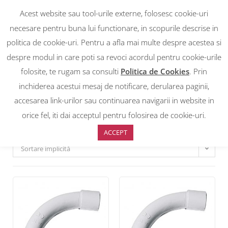
Acest website sau tool-urile externe, folosesc cookie-uri
necesare pentru buna lui functionare, in scopurile descrise in
politica de cookie-uri. Pentru a afla mai multe despre acestea si
despre modul in care poti sa revoci acordul pentru cookie-urile
RON
0
RON
folosite, te rugam sa consulti
Politica de Cookies
. Prin
EUR
EUR
inchiderea acestui mesaj de notificare, derularea paginii,
accesarea link-urilor sau continuarea navigarii in website in
Prima pagină
>
Accesorii tuburi Halogen free
>
Cot 90 grd Halogen
free
orice fel, iti dai acceptul pentru folosirea de cookie-uri.
ACCEPT
Sortare implicită