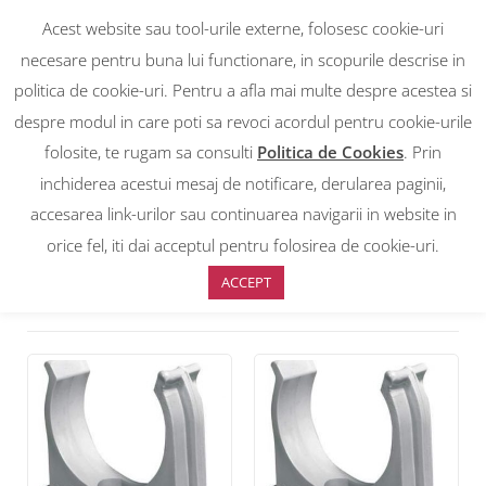
Acest website sau tool-urile externe, folosesc cookie-uri
necesare pentru buna lui functionare, in scopurile descrise in
politica de cookie-uri. Pentru a afla mai multe despre acestea si
despre modul in care poti sa revoci acordul pentru cookie-urile
RON
0
RON
folosite, te rugam sa consulti
Politica de Cookies
. Prin
EUR
EUR
inchiderea acestui mesaj de notificare, derularea paginii,
accesarea link-urilor sau continuarea navigarii in website in
Prima pagină
>
ELETTROCANALI
orice fel, iti dai acceptul pentru folosirea de cookie-uri.
ACCEPT
Sortare implicită