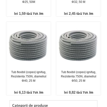
Φ25, 50M
Φ32, 50 M
lei
1,59
/m
lei
2,45
/m
fără TVA
fără TVA
Tub flexibil (copex) ignifug,
Tub flexibil (copex) ignifug,
Rezistenta 750N, diametrul
Rezistenta 750N, diametrul
Φ40, 25 M
Φ50, 25 M
lei
6,13
/m
lei
8,82
/m
fără TVA
fără TVA
Categorii de produse