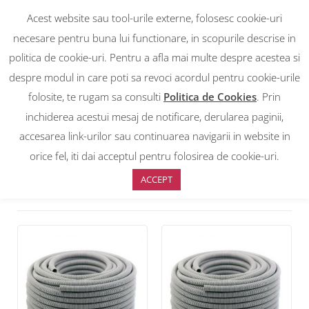
Acest website sau tool-urile externe, folosesc cookie-uri
necesare pentru buna lui functionare, in scopurile descrise in
politica de cookie-uri. Pentru a afla mai multe despre acestea si
despre modul in care poti sa revoci acordul pentru cookie-urile
RON
0
RON
folosite, te rugam sa consulti
Politica de Cookies
. Prin
EUR
EUR
inchiderea acestui mesaj de notificare, derularea paginii,
accesarea link-urilor sau continuarea navigarii in website in
Prima pagină
>
Tub flexibil PVC (copex) ignifug
>
tip mediu 750N
orice fel, iti dai acceptul pentru folosirea de cookie-uri.
ACCEPT
Sortare implicită