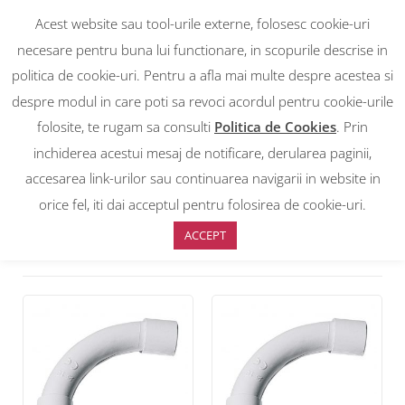
Acest website sau tool-urile externe, folosesc cookie-uri
necesare pentru buna lui functionare, in scopurile descrise in
politica de cookie-uri. Pentru a afla mai multe despre acestea si
despre modul in care poti sa revoci acordul pentru cookie-urile
RON
0
RON
folosite, te rugam sa consulti
Politica de Cookies
. Prin
EUR
EUR
inchiderea acestui mesaj de notificare, derularea paginii,
accesarea link-urilor sau continuarea navigarii in website in
Prima pagină
>
Accesorii tuburi PVC
>
Cot 90 grade PVC
orice fel, iti dai acceptul pentru folosirea de cookie-uri.
ACCEPT
Sortare implicită