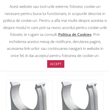
Acest website sau tool-urile externe, folosesc cookie-uri
necesare pentru buna lui functionare, in scopurile descrise in
politica de cookie-uri. Pentru a afla mai multe despre acestea si
despre modul in care poti sa revoci acordul pentru cookie-urile
RON
0
RON
folosite, te rugam sa consulti
Politica de Cookies
. Prin
EUR
EUR
inchiderea acestui mesaj de notificare, derularea paginii,
accesarea link-urilor sau continuarea navigarii in website in
Prima pagină
>
Accesorii tuburi PVC
>
Cleme fixare PVC
orice fel, iti dai acceptul pentru folosirea de cookie-uri.
ACCEPT
Sortare implicită