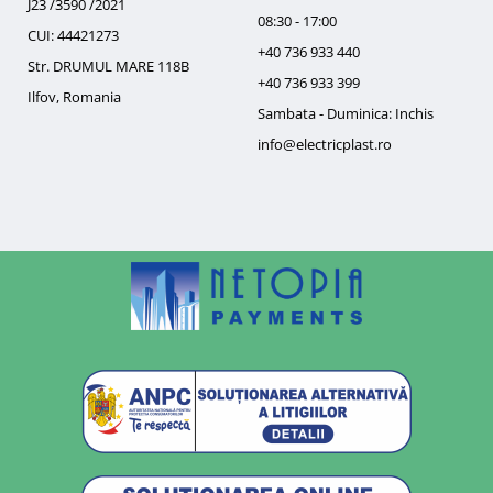
J23 /3590 /2021
08:30 - 17:00
CUI: 44421273
+40 736 933 440
Str. DRUMUL MARE 118B
+40 736 933 399
Ilfov, Romania
Sambata - Duminica: Inchis
info@electricplast.ro