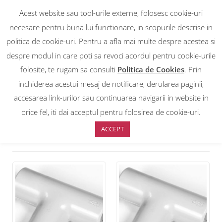
Acest website sau tool-urile externe, folosesc cookie-uri
necesare pentru buna lui functionare, in scopurile descrise in
politica de cookie-uri. Pentru a afla mai multe despre acestea si
despre modul in care poti sa revoci acordul pentru cookie-urile
RON
0
RON
folosite, te rugam sa consulti
Politica de Cookies
. Prin
EUR
EUR
inchiderea acestui mesaj de notificare, derularea paginii,
accesarea link-urilor sau continuarea navigarii in website in
Prima pagină
>
Accesorii tuburi Halogen free
>
Cuple T Halogen free
orice fel, iti dai acceptul pentru folosirea de cookie-uri.
ACCEPT
Sortare implicită