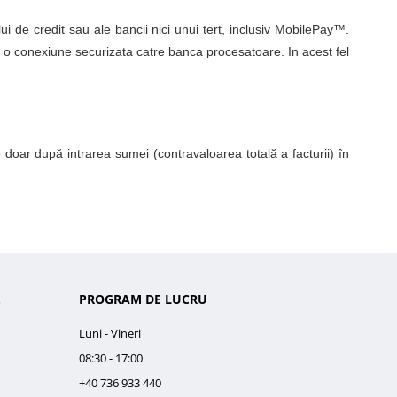
lui de credit sau ale bancii nici unui tert, inclusiv MobilePay™.
pe o conexiune securizata catre banca procesatoare. In acest fel
doar după intrarea sumei (contravaloarea totală a facturii) în
.
PROGRAM DE LUCRU
Luni - Vineri
08:30 - 17:00
+40 736 933 440