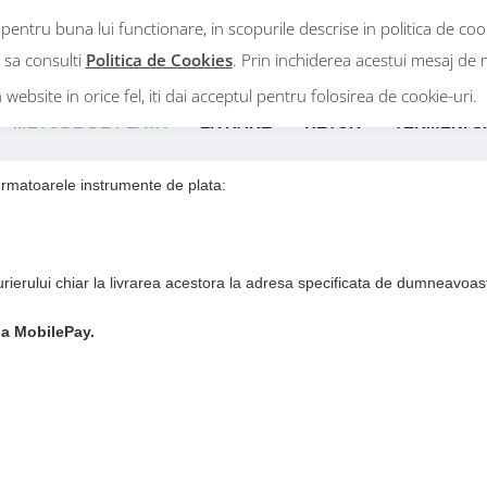
 pentru buna lui functionare, in scopurile descrise in politica de co
Intra in cont
m sa consulti
Politica de Cookies
. Prin inchiderea acestui mesaj de n
n website in orice fel, iti dai acceptul pentru folosirea de cookie-uri.
METODE DE PLATA
LIVRARE
RETUR
TERMENI SI
urmatoarele instrumente de plata:
urierului chiar la livrarea acestora la adresa specificata de dumneavoas
 la MobilePay.