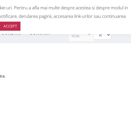
okie-uri. Pentru a afla mai multe despre acestea si despre modul in
0
+40 736 933 440
+40 736 933 399
otificare, derularea paginii, accesarea link-urilor sau continuarea
ACCEPT
RON
 CONDITII
CONTACT
RON
EUR
EUR
tra.