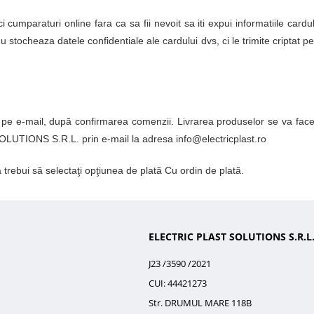
 cumparaturi online fara ca sa fii nevoit sa iti expui informatiile cardu
 stocheaza datele confidentiale ale cardului dvs, ci le trimite criptat 
 pe e-mail, după confirmarea comenzii. Livrarea produselor se va face 
OLUTIONS S.R.L. prin e-mail la adresa info@electricplast.ro
 trebui să selectaţi opţiunea de plată Cu ordin de plată.
ELECTRIC PLAST SOLUTIONS S.R.L
J23 /3590 /2021
CUI: 44421273
Str. DRUMUL MARE 118B