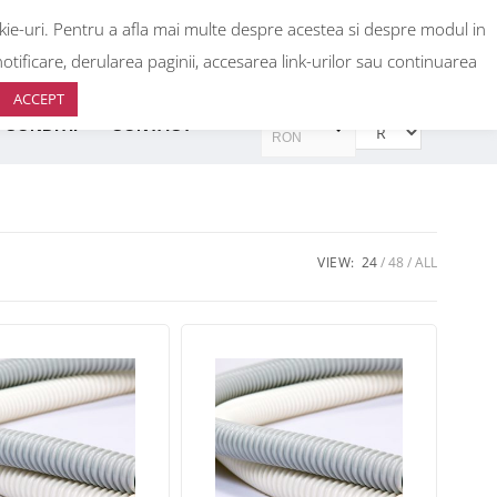
okie-uri. Pentru a afla mai multe despre acestea si despre modul in
0
+40 736 933 440
+40 736 933 399
otificare, derularea paginii, accesarea link-urilor sau continuarea
ACCEPT
RON
 CONDITII
CONTACT
RON
EUR
EUR
VIEW:
24
48
ALL