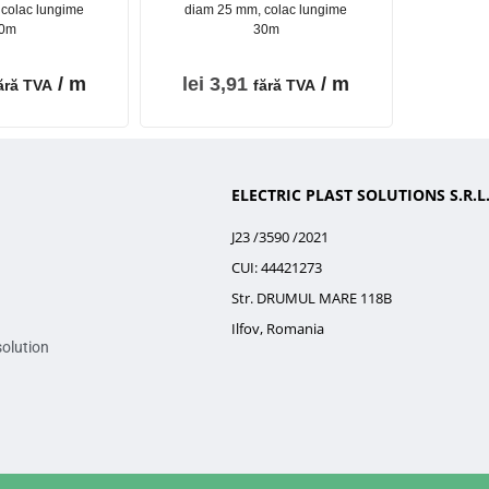
colac lungime
diam 25 mm, colac lungime
0m
30m
/ m
lei
3,91
/ m
ără TVA
fără TVA
ELECTRIC PLAST SOLUTIONS S.R.L
J23 /3590 /2021
CUI: 44421273
Str. DRUMUL MARE 118B
Ilfov, Romania
solution