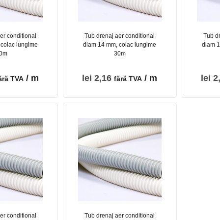
er conditional
Tub drenaj aer conditional
Tub dr
colac lungime
diam 14 mm, colac lungime
diam 1
0m
30m
/ m
lei
2,16
/ m
lei
2
ără TVA
fără TVA
er conditional
Tub drenaj aer conditional