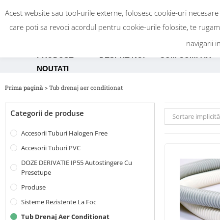
Acest website sau tool-urile externe, folosesc cookie-uri necesare
care poti sa revoci acordul pentru cookie-urile folosite, te ruga
navigarii i
PRODUSE
DESPRE NOI
CUM CUMPAR
NOUTATI
Prima pagină
>
Tub drenaj aer conditionat
Categorii de produse
Sortare implicită
Accesorii Tuburi Halogen Free
Accesorii Tuburi PVC
DOZE DERIVATIE IP55 Autostingere Cu
Presetupe
Produse
Sisteme Rezistente La Foc
Tub Drenaj Aer Conditionat