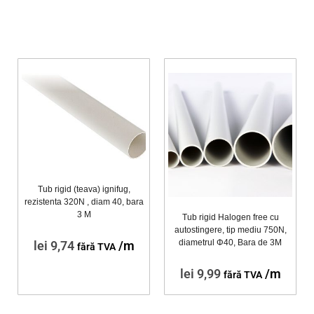
Tub rigid (teava) ignifug,
rezistenta 320N , diam 40, bara
3 M
Tub rigid Halogen free cu
autostingere, tip mediu 750N,
diametrul Φ40, Bara de 3M
lei
9,74
/m
fără TVA
lei
9,99
/m
fără TVA