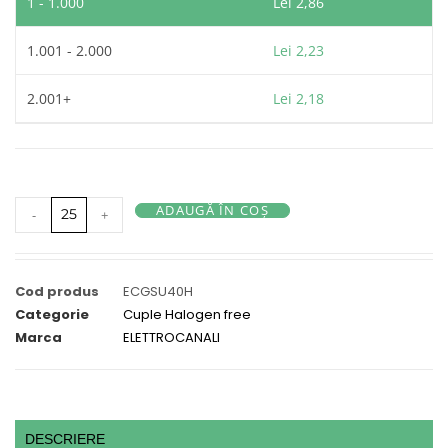
1 - 1.000
Lei
2,86
1.001 - 2.000
Lei
2,23
2.001+
Lei
2,18
ADAUGĂ ÎN COȘ
-
+
Cod produs
ECGSU40H
Categorie
Cuple Halogen free
Marca
ELETTROCANALI
DESCRIERE