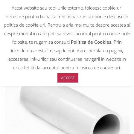
Acest website sau tool-urile externe, folosesc cookie-uri
necesare pentru buna lui functionare, in scopurile descrise in
politica de cookie-uri. Pentru a afla mai multe despre acestea si
despre modul in care poti sa revoci acordul pentru cookie-urile
RON
0
RON
folosite, te rugam sa consulti
Politica de Cookies
. Prin
EUR
EUR
inchiderea acestui mesaj de notificare, derularea paginii,
accesarea link-urilor sau continuarea navigarii in website in
Prima pagină
>
Magazin
>
Cuple Halogen free, diam 40, Punga de 25
buc
orice fel, iti dai acceptul pentru folosirea de cookie-uri.
ACCEPT