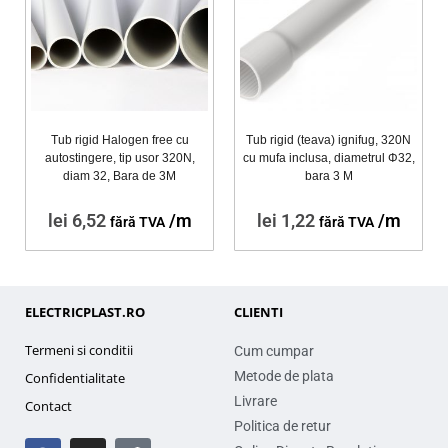
Tub rigid Halogen free cu
Tub rigid (teava) ignifug, 320N
autostingere, tip usor 320N,
cu mufa inclusa, diametrul Φ32,
diam 32, Bara de 3M
bara 3 M
lei
6,52
/m
lei
1,22
/m
fără TVA
fără TVA
ELECTRICPLAST.RO
CLIENTI
Termeni si conditii
Cum cumpar
Metode de plata
Confidentialitate
Livrare
Contact
Politica de retur