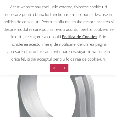
Acest website sau tool-urile externe, folosesc cookie-uri
necesare pentru buna lui functionare, in scopurile descrise in
politica de cookie-uri. Pentru a afla mai multe despre acestea si
despre modul in care poti sa revoci acordul pentru cookie-urile
RON
0
RON
folosite, te rugam sa consulti
Politica de Cookies
. Prin
EUR
EUR
inchiderea acestui mesaj de notificare, derularea paginii,
accesarea link-urilor sau continuarea navigarii in website in
Prima pagină
>
Magazin
>
Cleme fixare PVC diam 32 – punga 50 buc
orice fel, iti dai acceptul pentru folosirea de cookie-uri.
ACCEPT