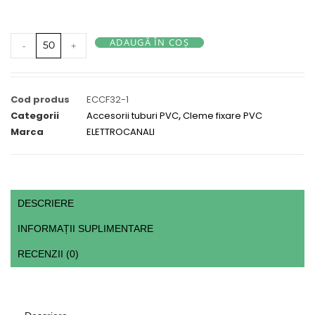
ADAUGĂ ÎN COȘ
-
+
Cod produs
ECCF32-1
Categorii
Accesorii tuburi PVC
,
Cleme fixare PVC
Marca
ELETTROCANALI
DESCRIERE
INFORMAȚII SUPLIMENTARE
RECENZII (0)