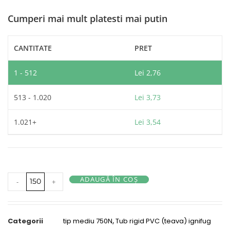
Cumperi mai mult platesti mai putin
CANTITATE
PRET
1 - 512
Lei
2,76
513 - 1.020
Lei
3,73
1.021+
Lei
3,54
ADAUGĂ ÎN COȘ
-
+
Categorii
tip mediu 750N
,
Tub rigid PVC (teava) ignifug