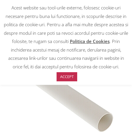
Acest website sau tool-urile externe, folosesc cookie-uri
necesare pentru buna lui functionare, in scopurile descrise in
politica de cookie-uri. Pentru a afla mai multe despre acestea si
despre modul in care poti sa revoci acordul pentru cookie-urile
RON
0
RON
folosite, te rugam sa consulti
Politica de Cookies
. Prin
EUR
EUR
inchiderea acestui mesaj de notificare, derularea paginii,
accesarea link-urilor sau continuarea navigarii in website in
Prima pagină
>
Magazin
>
Tub rigid PVC(teava)ignifug, rezistenta 750N
, diam 20, bara 3 M
orice fel, iti dai acceptul pentru folosirea de cookie-uri.
ACCEPT