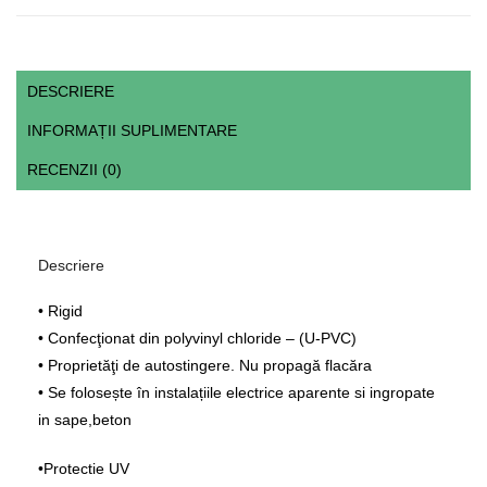
DESCRIERE
INFORMAȚII SUPLIMENTARE
RECENZII (0)
Descriere
• Rigid
• Confecţionat din polyvinyl chloride – (U-PVC)
• Proprietăţi de autostingere. Nu propagă flacăra
• Se folosește în instalațiile electrice aparente si ingropate
in sape,beton
•Protectie UV