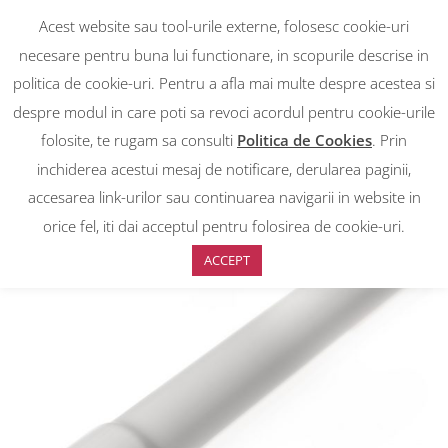
Acest website sau tool-urile externe, folosesc cookie-uri
necesare pentru buna lui functionare, in scopurile descrise in
politica de cookie-uri. Pentru a afla mai multe despre acestea si
despre modul in care poti sa revoci acordul pentru cookie-urile
RON
0
RON
folosite, te rugam sa consulti
Politica de Cookies
. Prin
EUR
EUR
inchiderea acestui mesaj de notificare, derularea paginii,
accesarea link-urilor sau continuarea navigarii in website in
Prima pagină
>
Magazin
>
Tub rigid (teava) ignifug, 320N cu mufa
inclusa, diametrul Φ25, bara 3 M
orice fel, iti dai acceptul pentru folosirea de cookie-uri.
ACCEPT