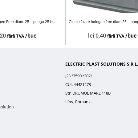
gen Free diam. 25 – punga 25 buc
Cleme fixare halogen free diam 25 – pu
20
/buc
lei
0,40
/buc
fără TVA
fără TVA
ELECTRIC PLAST SOLUTIONS S.R.L
J23 /3590 /2021
CUI: 44421273
Str. DRUMUL MARE 118B
Ilfov, Romania
solution