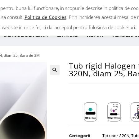
 pentru buna lui functionare, in scopurile descrise in politica de co
Intra in cont
m sa consulti
Politica de Cookies
. Prin inchiderea acestui mesaj de n
n website in orice fel, iti dai acceptul pentru folosirea de cookie-uri.
METODE DE PLATA
LIVRARE
RETUR
TERMENI SI
0N, diam 25, Bara de 3M
Tub rigid Halogen 
320N, diam 25, Ba
Categorii
Tip usor 320N
,
Tub