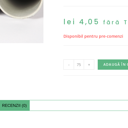
lei
4,05
fără 
Disponibil pentru pre-comenzi
-
+
ADAUGĂ ÎN 
RECENZII (0)