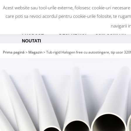
Acest website sau tool-urile externe, folosesc cookie-uri necesare
care poti sa revoci acordul pentru cookie-urile folosite, te ruga
navigarii i
PRODUSE
DESPRE NOI
CUM CUMPAR
NOUTATI
Prima pagină
>
Magazin
>
Tub rigid Halogen free cu autostingere, tip usor 32