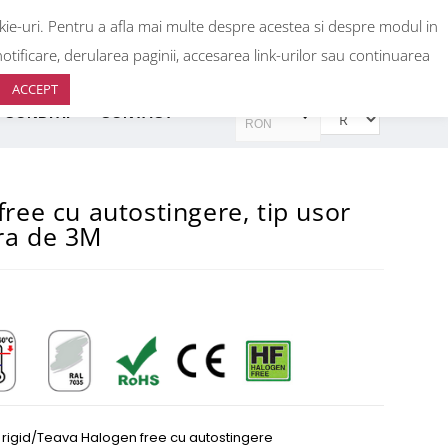
okie-uri. Pentru a afla mai multe despre acestea si despre modul in
0
+40 736 933 440
+40 736 933 399
otificare, derularea paginii, accesarea link-urilor sau continuarea
ACCEPT
RON
 CONDITII
CONTACT
RON
EUR
EUR
free cu autostingere, tip usor
ra de 3M
 rigid/Teava Halogen free cu autostingere