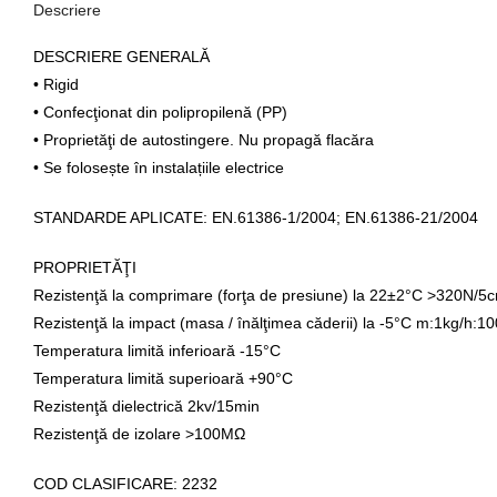
Descriere
DESCRIERE GENERALĂ
• Rigid
• Confecţionat din polipropilenă (PP)
• Proprietăţi de autostingere. Nu propagă flacăra
• Se folosește în instalațiile electrice
STANDARDE APLICATE: EN.61386-1/2004; EN.61386-21/2004
PROPRIETĂŢI
Rezistenţă la comprimare (forţa de presiune) la 22±2°C >320Ν/5
Rezistenţă la impact (masa / înălţimea căderii) la -5°C m:1kg/h:
Temperatura limită inferioară -15°C
Temperatura limită superioară +90°C
Rezistenţă dielectrică 2kv/15min
Rezistenţă de izolare >100ΜΩ
COD CLASIFICARE: 2232