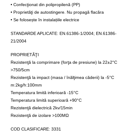
• Confecţionat din polipropilenă (PP)
• Proprietăţi de autostingere. Nu propagă flacăra
• Se folosește în instalațiile electrice
STANDARDE APLICATE: EN.61386-1/2004; EN.61386-
21/2004
PROPRIETĂŢI
Rezistenţă la comprimare (forţa de presiune) la 22±2°C
>750/5cm
Rezistenţă la impact (masa / înălţimea căderii) la -5°C
m:2kg/h:100mm
Temperatura limită inferioară -15°C
Temperatura limită superioară +90°C
Rezistenţă dielectrică 2kv/15min
Rezistenţă de izolare >100ΜΩ
COD CLASIFICARE: 3331