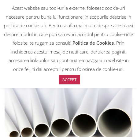
Acest website sau tool-urile externe, folosesc cookie-uri
necesare pentru buna lui functionare, in scopurile descrise in
politica de cookie-uri. Pentru a afla mai multe despre acestea si
despre modul in care poti sa revoci acordul pentru cookie-urile
RON
0
RON
folosite, te rugam sa consulti
Politica de Cookies
. Prin
EUR
EUR
inchiderea acestui mesaj de notificare, derularea paginii,
accesarea link-urilor sau continuarea navigarii in website in
Prima pagină
>
Magazin
>
Tub rigid Halogen free cu autostingere, tip
mediu 750N, diametrul Φ16, Bara de 3M
orice fel, iti dai acceptul pentru folosirea de cookie-uri.
ACCEPT