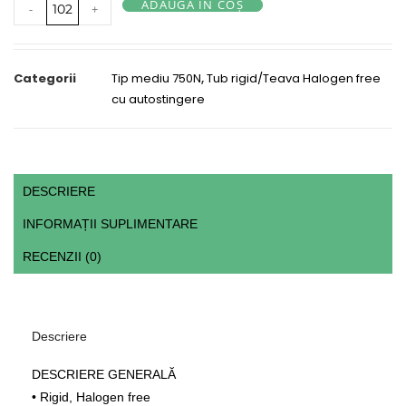
ADAUGĂ ÎN COȘ
-
+
Categorii
Tip mediu 750N
,
Tub rigid/Teava Halogen free
cu autostingere
DESCRIERE
INFORMAȚII SUPLIMENTARE
RECENZII (0)
Descriere
DESCRIERE GENERALĂ
• Rigid, Halogen free