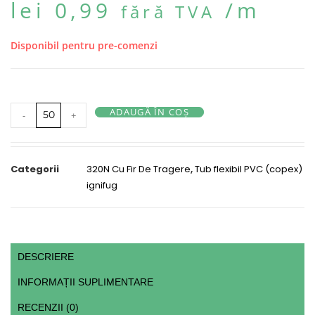
lei
0,99
/m
fără TVA
Disponibil pentru pre-comenzi
ADAUGĂ ÎN COȘ
-
+
Categorii
320N Cu Fir De Tragere
,
Tub flexibil PVC (copex)
ignifug
DESCRIERE
INFORMAȚII SUPLIMENTARE
RECENZII (0)