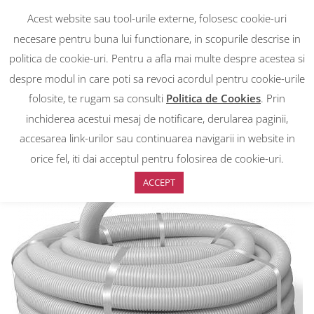
Acest website sau tool-urile externe, folosesc cookie-uri
necesare pentru buna lui functionare, in scopurile descrise in
politica de cookie-uri. Pentru a afla mai multe despre acestea si
despre modul in care poti sa revoci acordul pentru cookie-urile
RON
0
RON
folosite, te rugam sa consulti
Politica de Cookies
. Prin
EUR
EUR
inchiderea acestui mesaj de notificare, derularea paginii,
accesarea link-urilor sau continuarea navigarii in website in
Prima pagină
>
Magazin
>
Tub flexibil (copex) ignifug, rezistenta 320N
cu fir de tragere, diametrul Φ20, 50 M
orice fel, iti dai acceptul pentru folosirea de cookie-uri.
ACCEPT