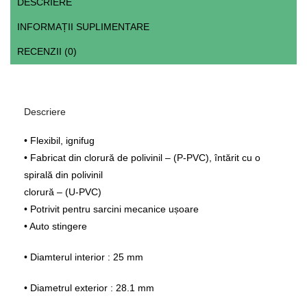
DESCRIERE
INFORMAȚII SUPLIMENTARE
RECENZII (0)
Descriere
• Flexibil, ignifug
• Fabricat din clorură de polivinil – (P-PVC), întărit cu o
spirală din polivinil
clorură – (U-PVC)
• Potrivit pentru sarcini mecanice ușoare
• Auto stingere
• Diamterul interior : 25 mm
• Diametrul exterior : 28.1 mm