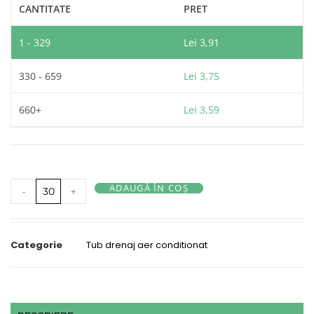
CANTITATE
PRET
1 - 329
Lei
3,91
330 - 659
Lei
3,75
660+
Lei
3,59
ADAUGĂ ÎN COȘ
-
+
Categorie
Tub drenaj aer conditionat