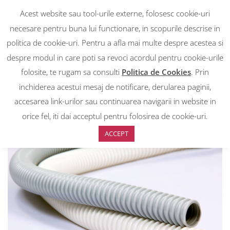
Acest website sau tool-urile externe, folosesc cookie-uri
necesare pentru buna lui functionare, in scopurile descrise in
politica de cookie-uri. Pentru a afla mai multe despre acestea si
despre modul in care poti sa revoci acordul pentru cookie-urile
RON
0
RON
folosite, te rugam sa consulti
Politica de Cookies
. Prin
EUR
EUR
inchiderea acestui mesaj de notificare, derularea paginii,
accesarea link-urilor sau continuarea navigarii in website in
Prima pagină
>
Magazin
>
Tub drenaj aer conditional diam 25 mm,
colac lungime 30m
orice fel, iti dai acceptul pentru folosirea de cookie-uri.
ACCEPT