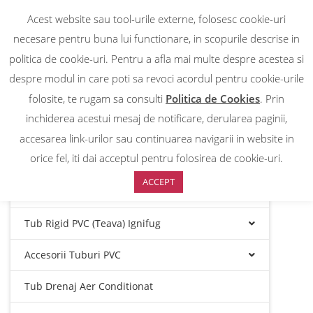
Toate Produsele
Acest website sau tool-urile externe, folosesc cookie-uri
necesare pentru buna lui functionare, in scopurile descrise in
Tub Flexibil/Copex Halogen Free Cu Autostingere
politica de cookie-uri. Pentru a afla mai multe despre acestea si
despre modul in care poti sa revoci acordul pentru cookie-urile
Tub Rigid/Teava Halogen Free Cu Autostingere
folosite, te rugam sa consulti
Politica de Cookies
. Prin
inchiderea acestui mesaj de notificare, derularea paginii,
Tub Rigid/Teava Halogen Free Cu Autostingere
Cu Mufa
accesarea link-urilor sau continuarea navigarii in website in
orice fel, iti dai acceptul pentru folosirea de cookie-uri.
Accesorii Tuburi Halogen Free
ACCEPT
Tub Flexibil PVC (copex) Ignifug
Tub Rigid PVC (teava) Ignifug
Accesorii Tuburi PVC
Tub Drenaj Aer Conditionat